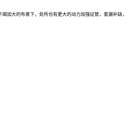
竭加大的布景下，处所也有更大的动力加强征管，查漏补缺，