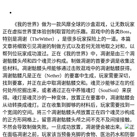
《我的世界》做为一款风靡全球的沙盒逛戏，让无数玩家
正在虚拟世界里体验创制取冒险的乐趣。逛戏中的各类Boss，
特别是凋谢（TheWither），是很多玩家探险上的一道。本篇
文章将细致引见凋谢的制做方式以及若何无效地取之对和，以
帮列位玩家成功渡过。正在《我的世界》中，凋谢是由三个凋
谢骷髅头颅和四个魂灵沙构成。制做凋谢的首要步调是收集这
些材料。凋谢骷髅头颅能够通过击败逛戏中的凋谢骷髅获得。
凋谢骷髅凡是正在（Nether）的要塞中生成，玩家需要深切，
找到要塞，并正在此中取凋谢骷髅交和。魂灵沙能够正在的任
何处所挖掘出来，或者通过正在中养殖魂灯（SoulSoil）来获
得。魂灯是魂灵沙的一种变体，放置正在要塞中，凋谢骷髅会
从动转换成魂灯。正在收集到脚够的材料后，玩家需要找到一
个宽阔的空间。将三个凋谢骷髅头颅放置正在四个魂灵沙构成
的正方形网格上，留意凋谢骷髅头颅之间不克不及间接接触，
不然会导致制做失败。一旦成功放置，凋谢便会被出来。
正
在面临凋谢之前，玩家该当预备充脚的食物、医治药水和防御