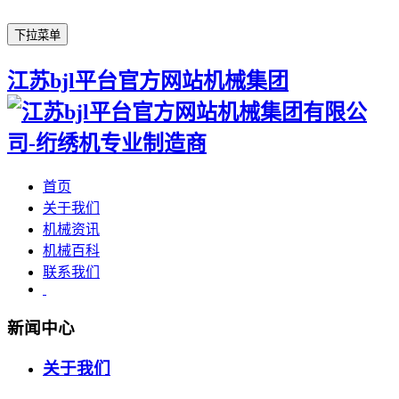
下拉菜单
江苏bjl平台官方网站机械集团
首页
关于我们
机械资讯
机械百科
联系我们
新闻中心
关于我们