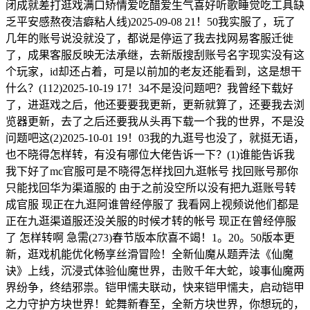
闭成就差打逛戏满口矫情爱吃醋爱生气喜好听歌睡觉吃工具缺
乏平安感熬夜洁癖粘人线)2025-09-08 21！50我实服了，玩了
几年的账号说没就没了，都说是停运了我去找网易客服迁徙
了，成果客服反映无法承继，去新版搜刮账号名字现实没有这
个玩家，id却还占着，可是以前加的老友还能看到，这是想干
什么？(112)2025-10-19 17！34不是没问题吧？我曾经下载好
了，进逛戏之后，他还要要我更新，更新就算了，还要我去浏
览器更新，去了之后还要我从头再下载一个我的世界，不是没
问题吧这(2)2025-10-01 19！03我的九逛号也没了，就挺无语，
也不晓得怎样转，有没有哪位大佬告诉一下？(1)谁能告诉我
我下好了mc官服可是不晓得怎样找回九逛帐号 找回账号那你
只能找回华为渠道服的 由于之前没空所以没有把九逛账号转
成官服 现正在九逛阿谁曾经停服了 我看网上视频说他们都是
正在九逛渠道服还没关服的时候才转的帐号 现正在曾经停服
了 怎样转啊 急需(273)春节版本欣喜不竭！1。20。50版本更
新，逛戏机能优化畅享丝滑冒险！全新仙魔从题弄法《仙魔
诀》上线，沉浸式体验仙魔世界，击败千年大蛇，竣事仙魔两
界纷争，终结邪祟。铠甲懦夫联动，快来铠甲懦夫，启动铠甲
之力守护方块世界！蛇舞新春至，全新方块世界，你想玩的，