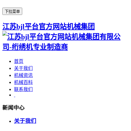
下拉菜单
江苏bjl平台官方网站机械集团
首页
关于我们
机械资讯
机械百科
联系我们
新闻中心
关于我们