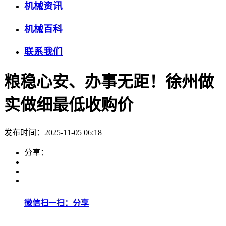
机械资讯
机械百科
联系我们
粮稳心安、办事无距！徐州做
实做细最低收购价
发布时间：2025-11-05 06:18
分享：
微信扫一扫：分享